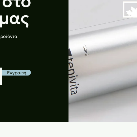
 στο
 μας
προϊόντα
Εγγραφή