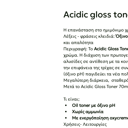
Acidic gloss to
Η επανάσταση στο ημιμόνιμο 
Λέξεις - φράσεις κλειδιά: 
Όξινο
και απαλότητα
Περιγραφή: Το 
Acidic Gloss Tone
χρώμα. Η διάχυση των πρωτογε
αλυσίδες σε αντίθεση με τα κο
την επιφάνεια της τρίχας σε σ
(όξινο pH) παγιδεύει τα νέα π
Μεγαλύτερη διάρκεια,  σταθερ
Μετά το Acidic Gloss Toner 70m
Τι είναι;
Oil toner με όξινο pH 
Χωρίς αμμωνία
Με ενεργόποίηση oxycreme
Χρήσεις- Λειτουργίες