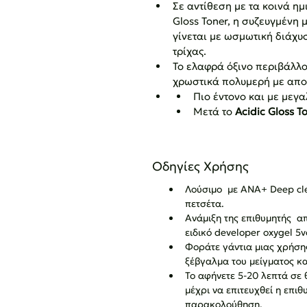
Σε αντίθεση με τα κοινά ημ
Gloss Toner, η συζευγμένη
γίνεται με ωσμωτική διάχυσ
τρίχας.
Το ελαφρά όξινο περιβάλλο
χρωστικά πολυμερή με απο
Πιο έντονο και με μεγ
Μετά το 
Acidic Gloss T
Οδηγίες Χρήσης
Λούσιμο  με ANA+ Deep cl
πετσέτα.
Ανάμιξη της επιθυμητής  
ειδικό developer oxygel 5v
Φοράτε γάντια μιας χρήσης
ξέβγαλμα του μείγματος κα
Το αφήνετε 5-20 λεπτά σε
μέχρι να επιτευχθεί η επι
παρακολούθηση.