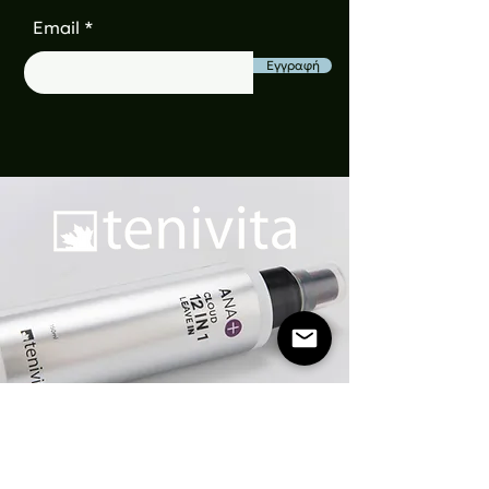
του μείγματος και περάστε 
Email
ομοιόμορφα κάνοντας 
μασάζ.
Εγγραφή
Αναμονή από 5 έως 20 
λεπτά, χωρίς την χρήση 
θερμότητας.
Ξέβγαλμα με ζεστό νερό.
Λούσιμο με post color 
shampoo pH 4.
Εφαρμογή του pH 3,9 
herbal conditioner & 
ξέβγαλμα με άφθονο νερό.
Κλειδώνετε με color 
stabilizer pH 3,5. Χτενίζετε 
για ομοιόμορφη κατανομή, 
απόλυτη λείανση και λάμψη.
ΔΕΝ ξεβγάζετε.